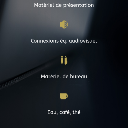
Matériel de présentation

Connexions éq. audiovisuel

Matériel de bureau

Eau, café, thé