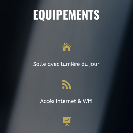
EQUIPEMENTS

Salle avec lumière du jour

Accès Internet & Wifi
