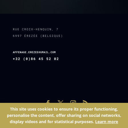
RUE CROIX-HENQUIN, 7
6997 ÉREZÉE (BELGIQUE)
AFFENAGE.EREZEE@GMAIL.COM
+32 (0)86 45 52 02
This site uses cookies to ensure its proper functioning,
Site réalisé par
Espace Net SPRL
| © 2025 - L'affenage | Tél.:
personalise the content, offer sharing on social networks,
086 45 52 02 | Mail: affenage.erezee@gmail.com | Numéro
display videos and for statistical purposes.
Learn more
d'entreprise: BE