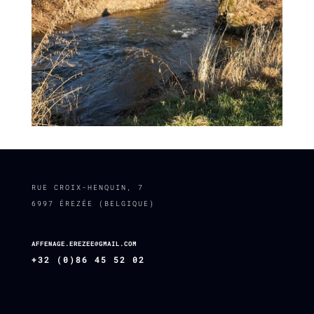
RUE CROIX-HENQUIN, 7
6997 ÉREZÉE (BELGIQUE)
AFFENAGE.EREZEE@GMAIL.COM
+32 (0)86 45 52 02